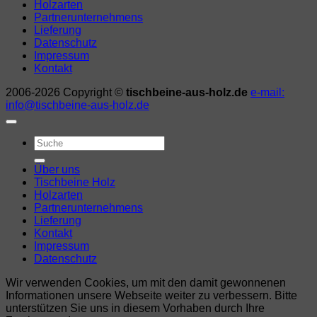
Holzarten
Partnerunternehmens
Lieferung
Datenschutz
Impressum
Kontakt
2006-2026 Copyright ©
tischbeine-aus-holz.de
e-mail:
info@tischbeine-aus-holz.de
Suchen
nach:
Über uns
Tischbeine Holz
Holzarten
Partnerunternehmens
Lieferung
Kontakt
Impressum
Datenschutz
Wir verwenden Cookies, um mit den damit gewonnenen
Informationen unsere Webseite weiter zu verbessern. Bitte
unterstützen Sie uns in diesem Vorhaben durch Ihre