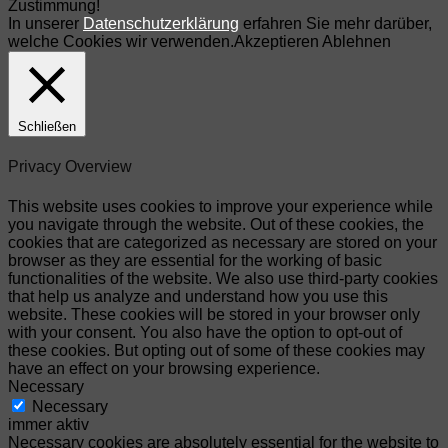
Zustimmung!
In unserer
Datenschutzerklärung
erfahren Sie mehr darüber,
welche Cookies wir verwenden.
Akzeptieren
Ablehnen
Schließen
Privacy Overview
This website uses cookies to improve your experience while
you navigate through the website. Out of these cookies, the
cookies that are categorized as necessary are stored on your
browser as they are essential for the working of basic
functionalities of the website. We also use third-party cookies
that help us analyze and understand how you use this
website. These cookies will be stored in your browser only
with your consent. You also have the option to opt-out of
these cookies. But opting out of some of these cookies may
have an effect on your browsing experience.
Necessary
Necessary
immer aktiv
Necessary cookies are absolutely essential for the website to