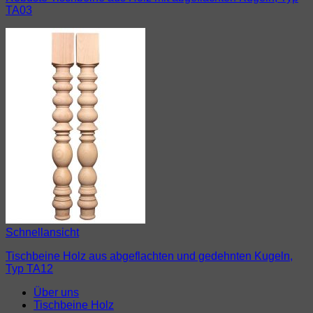
TA03
Schnellansicht
Tischbeine Holz aus abgeflachten und gedehnten Kugeln,
Typ TA12
Über uns
Tischbeine Holz